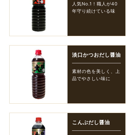
人気No.1！職人が40
年守り続けている味
淡口かつおだし醤油
素材の色を美しく、上
品でやさしい味に
こんぶだし醤油