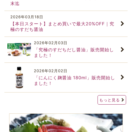
末迄
2026
年
03
月
18
日
【本日スタート】まとめ買いで最大20%OFF｜究
極のすだち醤油
2026
年
02
月
03
日
「究極のすだちだし醤油」販売開始し
ました！
2026
年
02
月
02
日
「にんにく麹醤油 180ml」販売開始し
ました！
もっと見る