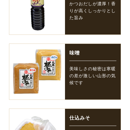
かつおだしが濃厚！香
りが高くしっかりとし
た旨み
味噌
美味しさの秘密は寒暖
の差が激しい山形の気
候です
仕込みそ