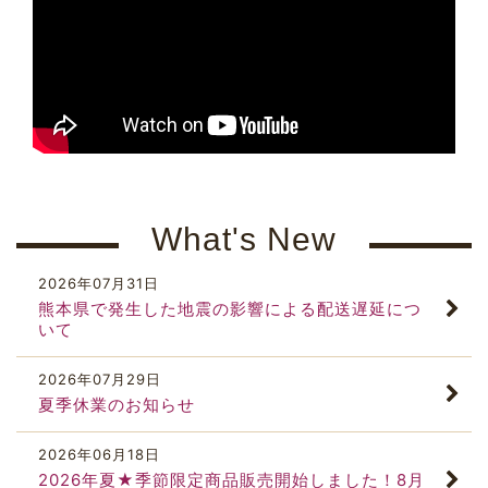
What's New
2026
年
07
月
31
日
熊本県で発生した地震の影響による配送遅延につ
いて
2026
年
07
月
29
日
夏季休業のお知らせ
2026
年
06
月
18
日
2026年夏★季節限定商品販売開始しました！8月