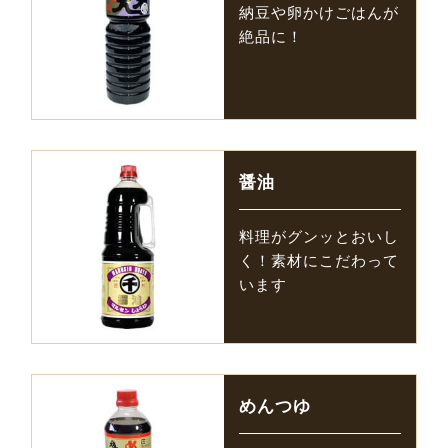
納豆や卵かけごはんが
絶品に！
醤油
料理がグンッとおいし
く！素材にこだわって
います
めんつゆ