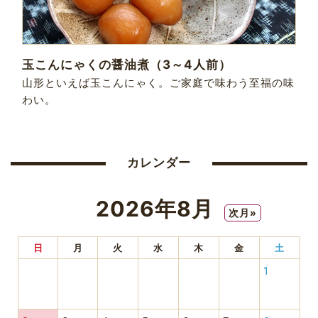
玉こんにゃくの醤油煮（3～4人前）
山形といえば玉こんにゃく。ご家庭で味わう至福の味
わい。
カレンダー
2026年8月
次月»
日
月
火
水
木
金
土
1