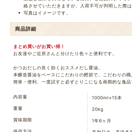
絡させていただきますが、入荷不可が判明した際は
写真はイメージです。
商品詳細
まとめ買いがお買い得！
お友達やご近所さんと分けたり色々と便利です。
かつおだしの良く効くおススメだし醤油。
本醸造醤油をベースにこだわりの鰹節で、こだわりの職
簡単・便利、一度試すと必ずとりこになる画期的な逸品
内容量
1000ml×15本
重量
20kg
賞味期限
1年6ヶ月
保存方法