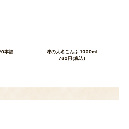
20本詰
味の大名こんぶ 1000ml
760
円
(税込)