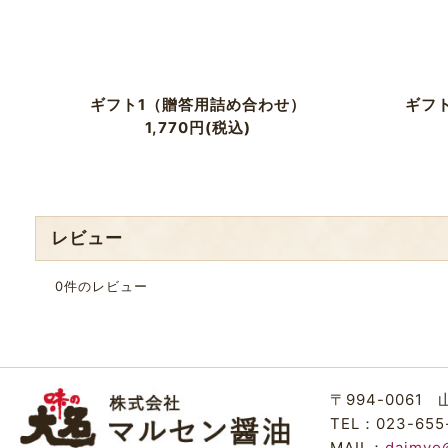
ギフト1（贈答用詰め合わせ）
ギフ
1,770
円
(税込)
レビュー
0
件のレビュー
〒994-0061
TEL：023-655
MAIL：
daimyo