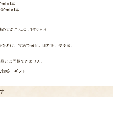
0ml×1本
00ml×1本
味の大名こんぶ：1年6ヶ月
湿を避け、常温で保存。開栓後、要冷蔵。
商品とは同梱できません。
ご贈答・ギフト
す