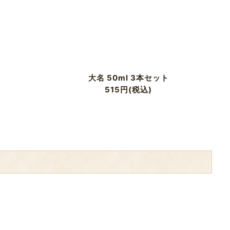
大名 50ml 3本セット
味
515
円
(税込)