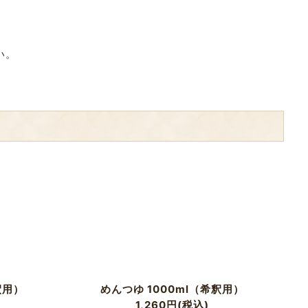
い。
釈用）
めんつゆ 1000ml（希釈用）
1,260
円
(税込)