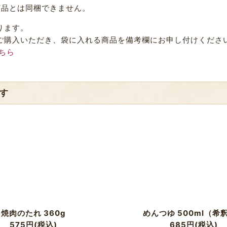
商品とは同梱できません。
ります。
ご購入いただき、袋に入れる商品を備考欄にお申し付けくださ
ちら
す
焼肉のたれ 360g
めんつゆ 500ml（希
575
円
(税込)
685
円
(税込)