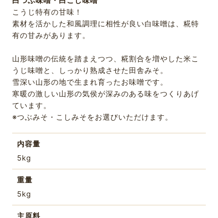
白つぶ味噌・白こし味噌
こうじ特有の甘味！
素材を活かした和風調理に相性が良い白味噌は、糀特
有の甘みがあります。
山形味噌の伝統を踏まえつつ、糀割合を増やした米こ
うじ味噌と、しっかり熟成させた田舎みそ。
雪深い山形の地で生まれ育ったお味噌です。
寒暖の激しい山形の気侯が深みのある味をつくりあげ
ています。
※つぶみそ・こしみそをお選びいただけます。
内容量
5kg
重量
5kg
主原料